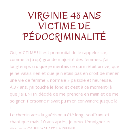
VIRGINIE 48 ANS
VICTIME DE
PÉDOCRIMINALITÉ
Oui, VICTIME ! Il est primordial de le rappeler car,
comme la (trop) grande majorité des femmes, j’ai
longtemps cru que je méritais ce qui m’était arrivé, que
je ne valais rien et que je n’étais pas en droit de mener
une vie de femme « normale » paisible et heureuse.
À 37 ans, j’ai touché le fond et c’est à ce moment-là
que j’ai ENFIN décidé de me prendre en main et de me
soigner. Personne n’avait pu m’en convaincre jusque là
!
Le chemin vers la guérison a été long, souffrant et
chaotique mais 10 ans après, je peux témoigner et
dire que ÇA EN VALAIT LA PEINE.