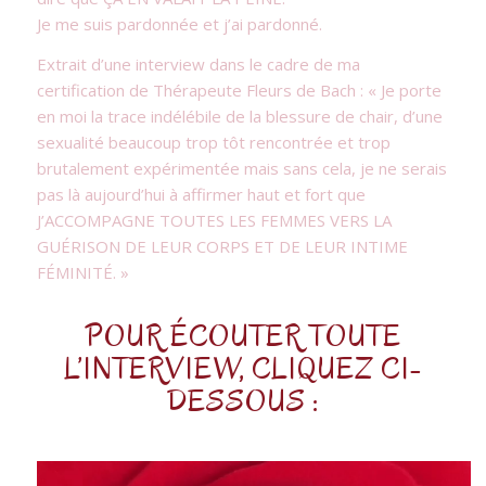
Je me suis pardonnée et j’ai pardonné.
Extrait d’une interview dans le cadre de ma
certification de Thérapeute Fleurs de Bach : « Je porte
en moi la trace indélébile de la blessure de chair, d’une
sexualité beaucoup trop tôt rencontrée et trop
brutalement expérimentée mais sans cela, je ne serais
pas là aujourd’hui à affirmer haut et fort que
J’ACCOMPAGNE TOUTES LES FEMMES VERS LA
GUÉRISON DE LEUR CORPS ET DE LEUR INTIME
FÉMINITÉ. »
POUR ÉCOUTER TOUTE
L’INTERVIEW, CLIQUEZ CI-
DESSOUS :