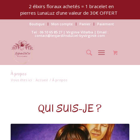
2 élixirs floraux achetés = 1 bracelet en
pierres LunaLuz d'une valeur de 30€ OFFERT
Boutique
Mon compte
Panier
Paiement
Tel : 06 10 65 85 27 | Virginie Villalba | Email :
contact@lesjardinsduciel-byvirginie.com
À propos
Vous êtes ici :
Accueil
/
À propos
QUI SUIS-JE ?