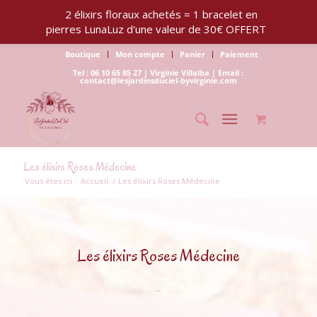
2 élixirs floraux achetés = 1 bracelet en
pierres LunaLuz d'une valeur de 30€ OFFERT
Boutique
Mon compte
Panier
Paiement
Tel : 06 10 65 85 27 | Virginie Villalba | Email :
contact@lesjardinsduciel-byvirginie.com
Les élixirs Roses Médecine
Vous êtes ici :
Accueil
/
Les élixirs Roses Médecine
Les élixirs Roses Médecine
~
…