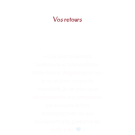
Vos retours
« Une âme tellement
lumineuse et bienveillante.
Mille mercis Virginie pour qui
tu es et pour ce que tu
transmets. Je ne peux que
recommander aux personnes
qui souhaitent être
accompagnées ou qui
souhaitent une guidance de
venir à toi.
»