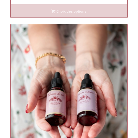
prix :
Choix des options
120€
à
260€