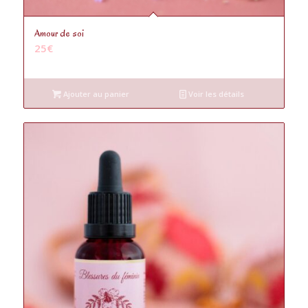
4.89
Amour de soi
25
€
Ajouter au panier
Voir les détails