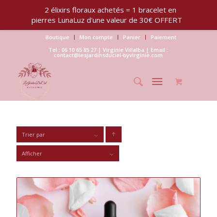
2 élixirs floraux achetés = 1 bracelet en
pierres LunaLuz d'une valeur de 30€ OFFERT
Boutique
Mon compte
Panier
Paiement
Tel : 06 10 65 85 27 | Virginie Villalba | Email :
contact@lesjardinsduciel-byvirginie.com
Trier par
Tri par défaut
Cliquer
pour
Afficher
15 Produits par page
trier
les
produits
en