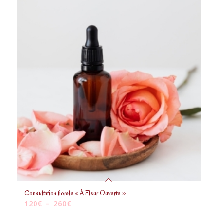
Consultation florale « À Fleur Ouverte »
Plage
120
€
–
260
€
de