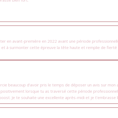
e tester en avant-première en 2022 avant une période professionnel
r et à surmonter cette épreuve la tête haute et remplie de fierté ! 
rcie beaucoup d’avoir pris le temps de déposer un avis sur mon avi
positivement lorsque tu as traversé cette période professionnelle 
ost. Je te souhaite une excellente après-midi et je t’embrasse bie