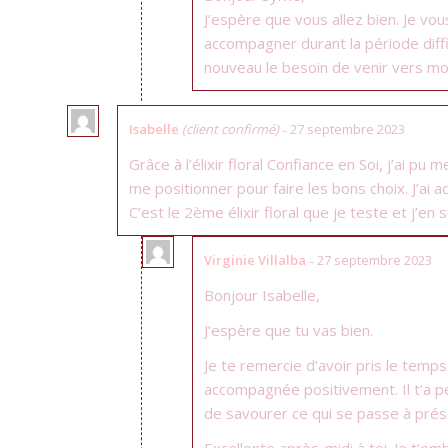
J’espère que vous allez bien. Je vou
accompagner durant la période diffi
nouveau le besoin de venir vers moi
Isabelle
(client confirmé)
27 septembre 2023
–
Grâce à l’élixir floral Confiance en Soi, j’ai p
me positionner pour faire les bons choix. J’ai
C’est le 2ème élixir floral que je teste et j’en s
Virginie Villalba
27 septembre 2023
–
Bonjour Isabelle,
J’espère que tu vas bien.
Je te remercie d’avoir pris le temps 
accompagnée positivement. Il t’a per
de savourer ce qui se passe à pré
Excellente après-midi à toi. Je t’em