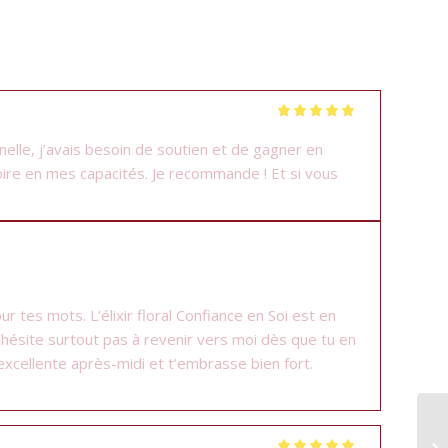
Note
5
sur 5
nnelle, j’avais besoin de soutien et de gagner en
roire en mes capacités. Je recommande ! Et si vous
 tes mots. L’élixir floral Confiance en Soi est en
’hésite surtout pas à revenir vers moi dès que tu en
e excellente après-midi et t’embrasse bien fort.