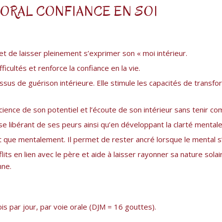
LORAL CONFIANCE EN SOI
et de laisser pleinement s’exprimer son « moi intérieur.
ficultés et renforce la confiance en la vie.
us de guérison intérieure. Elle stimule les capacités de transfor
science de son potentiel et l’écoute de son intérieur sans tenir co
n se libérant de ses peurs ainsi qu’en développant la clarté menta
t que mentalement. Il permet de rester ancré lorsque le mental s
its en lien avec le père et aide à laisser rayonner sa nature sol
nne.
s par jour, par voie orale (DJM = 16 gouttes).