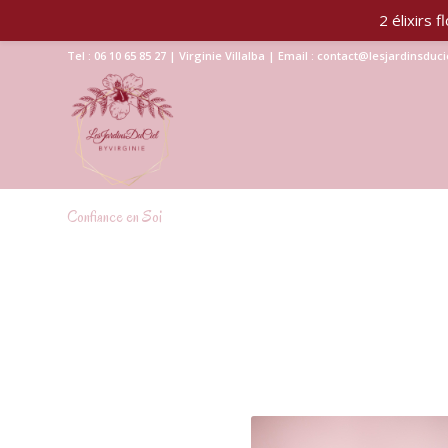
2 élixirs
Tel : 06 10 65 85 27 | Virginie Villalba | Email : contact@lesjardinsduc
Confiance en Soi