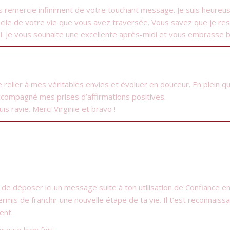
s remercie infiniment de votre touchant message. Je suis heureuse 
cile de votre vie que vous avez traversée. Vous savez que je res
. Je vous souhaite une excellente après-midi et vous embrasse bie
u me relier à mes véritables envies et évoluer en douceur. En plein
 accompagné mes prises d’affirmations positives.
uis ravie. Merci Virginie et bravo !
de déposer ici un message suite à ton utilisation de Confiance en So
mis de franchir une nouvelle étape de ta vie. Il t’est reconnaissa
sent…
brasse bien fort.