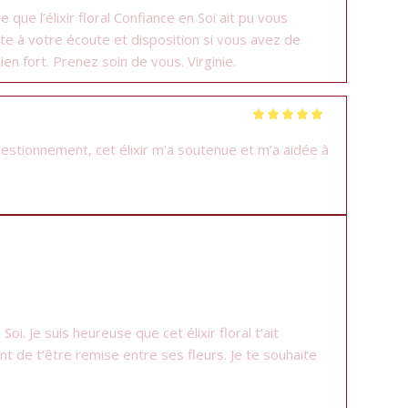
que l’élixir floral Confiance en Soi ait pu vous
te à votre écoute et disposition si vous avez de
n fort. Prenez soin de vous. Virginie.
Note
5
sur 5
 questionnement, cet élixir m’a soutenue et m’a aidée à
i. Je suis heureuse que cet élixir floral t’ait
nt de t’être remise entre ses fleurs. Je te souhaite