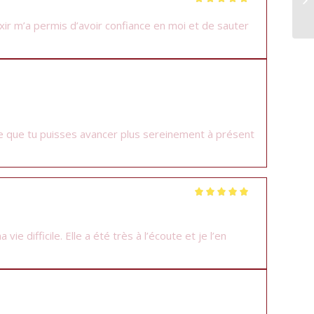
Note
5
sur 5
élixir m’a permis d’avoir confiance en moi et de sauter
euse que tu puisses avancer plus sereinement à présent
Note
5
sur 5
 difficile. Elle a été très à l’écoute et je l’en