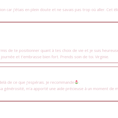
ation car j’étais en plein doute et ne savais pas trop où aller. Cet 
 permis de te positionner quant à tes choix de vie et je suis heur
 journée et t’embrasse bien fort. Prends soin de toi. Virginie.
u-delà de ce que j’espérais. Je recommande
.
sa générosité, m’a apporté une aide précieuse à un moment de ma vie