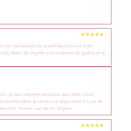
Note
5
sur 5
le très éprouvante où la confiance en moi était
Les élixirs de Virginie sont vraiment de qualité et je
s. Je suis vraiment heureuse que l’élixir floral
inconfortable. Je reste à ta disposition si tu as de
n fort. Prends soin de toi. Virginie.
Note
5
sur 5