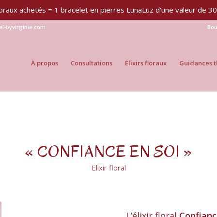
 floraux achetés = 1 bracelet en pierres LunaLuz d'une valeur de 
iel-byvirginie.com
Bou
À propos
Consultations
Élixirs floraux
Guidances t
« CONFIANCE EN SOI »
Elixir floral
L’élixir floral
Confian