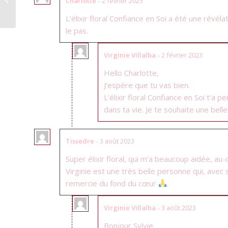
Charlotte
2 février 2023
–
L’élixir floral Confiance en Soi a été une révél
le pas.
Virginie Villalba
2 février 2023
–
Hello Charlotte,
J’espère que tu vas bien.
L’élixir floral Confiance en Soi t’a
dans ta vie. Je te souhaite une belle
Tissedre
3 août 2023
–
Super élixir floral, qui m’a beaucoup aidée, a
Virginie est une très belle personne qui, avec 
remercie du fond du cœur
.
Virginie Villalba
3 août 2023
–
Bonjour Sylvie,