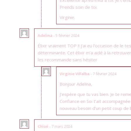
Prends soin de toi.
Virginie.
Adelina
5 février 2024
–
Élixir vraiment TOP !! J’ai eu l’occasion de l
déterminante. Cet élixir m’a aidé à la retrouve
les recommande sans hésiter
Virginie Villalba
7 février 2024
–
Bonjour Adelina,
J’espère que tu vas bien. Je te reme
Confiance en Soi t’ait accompagnée 
nouveau besoin d’un petit coup de bo
Chloé
7 mars 2024
–