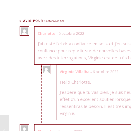
9 AVIS POUR
Confiance en Soi
Charlotte
6 octobre 2022
–
J’ai testé l’elixir « confiance en soi » et j’en
confiance pour repartir sur de nouvelles bases
avez des interrogations, Virginie est de très 
Virginie Villalba
6 octobre 2022
–
Hello Charlotte,
J’espère que tu vas bien. Je suis h
effet d’un excellent soutien lorsqu
ressentiras le besoin. Il est très im
Virginie.
Amour de soi