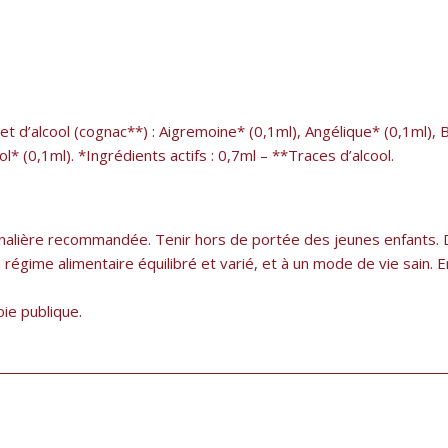
et d’alcool (cognac**) : Aigremoine* (0,1ml), Angélique* (0,1ml), B
 (0,1ml). *Ingrédients actifs : 0,7ml – **Traces d’alcool.
alière recommandée. Tenir hors de portée des jeunes enfants. D
régime alimentaire équilibré et varié, et à un mode de vie sain. 
oie publique.