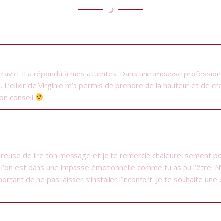
 suis ravie. Il a répondu à mes attentes. Dans une impasse professio
. L’elixir de Virginie m’a permis de prendre de la hauteur et de c
bon conseil
eureuse de lire ton message et je te remercie chaleureusement pour
e l’on est dans une impasse émotionnelle comme tu as pu l’être. N
portant de ne pas laisser s’installer l’inconfort. Je te souhaite un