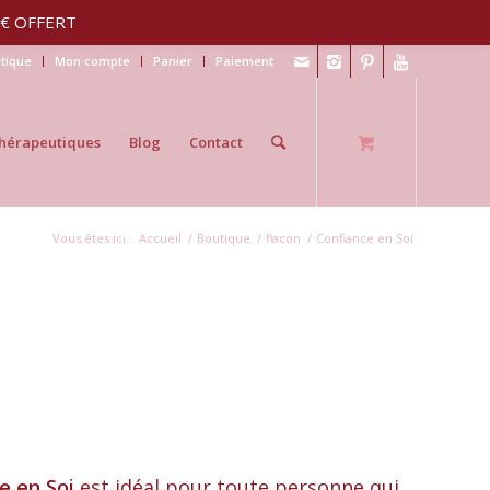
30€ OFFERT
tique
Mon compte
Panier
Paiement
hérapeutiques
Blog
Contact
Vous êtes ici :
Accueil
/
Boutique
/
flacon
/
Confiance en Soi
ce
en Soi
est idéal pour toute personne qui