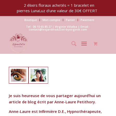
2 élixirs floraux achetés = 1 bracelet en
pierres LunaLuz d'une valeur de 30€ OFFERT
Boutique
Mon compte
Panier
Paiement
Tel : 06 10 65 85 27 | Virginie Villalba | Email :
contact@lesjardinsduciel-byvirginie.com
Je suis heureuse de vous partager aujourd’hui un
article de blog écrit par Anne-Laure Petithory.
Anne-Laure est Inﬁrmière D.E., Hypnothérapeute,