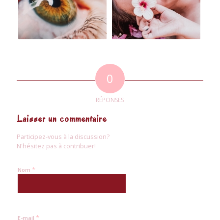
0
RÉPONSES
Laisser un commentaire
Participez-vous à la discussion?
N'hésitez pas à contribuer!
*
Nom
*
E-mail