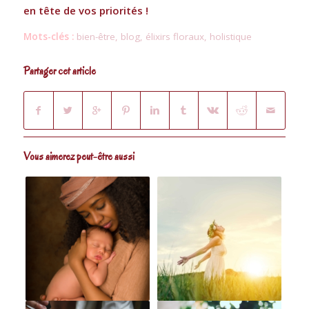
en tête de vos priorités !
Mots-clés :
bien-être
,
blog
,
élixirs floraux
,
holistique
Partager cet article
Vous aimerez peut-être aussi