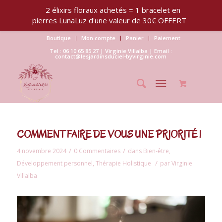
2 élixirs floraux achetés = 1 bracelet en
pierres LunaLuz d'une valeur de 30€ OFFERT
Boutique
Mon compte
Panier
Paiement
Tel : 06 10 65 85 27 | Virginie Villalba | Email :
contact@lesjardinsduciel-byvirginie.com
COMMENT FAIRE DE VOUS UNE PRIORITÉ !
/
/
4 novembre 2024
0 Commentaires
dans
Bien-être
,
/
Développement personnel
,
Thérapie Holistique
par
Virginie
Villalba