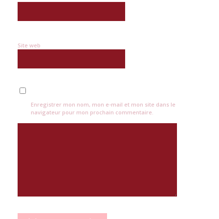
Site web
Enregistrer mon nom, mon e-mail et mon site dans le
navigateur pour mon prochain commentaire.