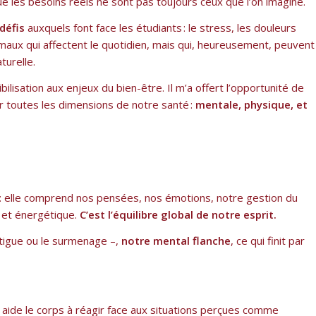
ue les besoins réels ne sont pas toujours ceux que l’on imagine.
défis
auxquels font face les étudiants : le stress, les douleurs
e maux qui affectent le quotidien, mais qui, heureusement, peuvent
turelle.
ilisation aux enjeux du bien-être. Il m’a offert l’opportunité de
 toutes les dimensions de notre santé :
mentale, physique, et
e : elle comprend nos pensées, nos émotions, notre gestion du
l et énergétique.
C’est l’équilibre global de notre esprit.
fatigue ou le surmenage –,
notre mental flanche
, ce qui finit par
 aide le corps à réagir face aux situations perçues comme