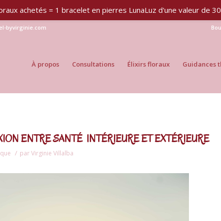
 floraux achetés = 1 bracelet en pierres LunaLuz d'une valeur de 
iel-byvirginie.com
Bou
À propos
Consultations
Élixirs floraux
Guidances t
ON ENTRE SANTÉ INTÉRIEURE ET EXTÉRIEURE
/
ique
par
Virginie Villalba