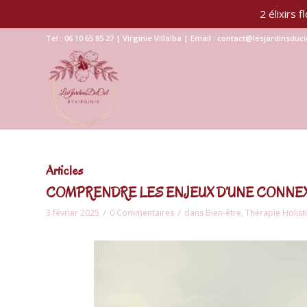
2 élixirs
Tel : 06 10 65 85 27 | Virginie Villalba | Email : contact@lesjardinsduc
Articles
COMPRENDRE LES ENJEUX D’UNE CONNEXI
/
/
3 février 2025
0 Commentaires
dans
Bien-être
,
Thérapie Holist