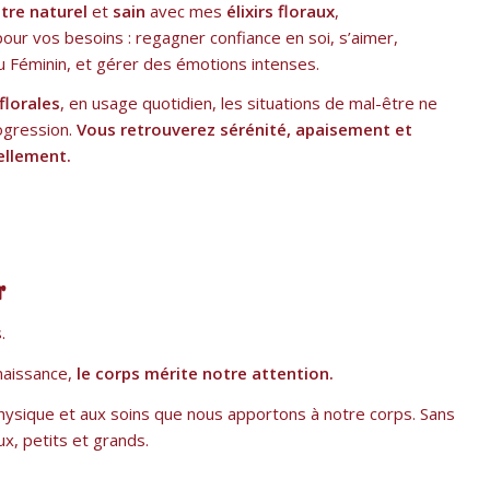
tre naturel
et
sain
avec mes
élixirs floraux
,
our vos besoins : regagner confiance en soi, s’aimer,
u Féminin, et gérer des émotions intenses.
florales
, en usage quotidien, les situations de mal-être ne
ogression.
Vous retrouverez sérénité, apaisement et
ellement.
r
s.
naissance,
le corps mérite notre attention.
hysique et aux soins que nous apportons à notre corps. Sans
x, petits et grands.