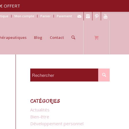
30€ OFFERT
tique
Mon compte
Panier
Paiement
hérapeutiques
Blog
Contact
CATÉGORIES
Actualités
Bien-être
Développement personnel