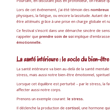
Pourtant, en discutant plus en profondeur, on réalise q
Lors de cet événement, j’ai été témoin des
nombreux 
physiques, la fatigue, ou encore la lassitude. Autant d
être atténués grâce à une prise en charge globale et na
Ce festival s’inscrit dans une démarche sincère de sensib
rappeler que
prendre soin de soi
implique d’embrasser
émotionnelle.
La santé intérieure : le socle du bien-être
La santé intérieure va bien au-delà de la santé mental
stress, mais aussi notre bien-être émotionnel, spiritue
Lorsque cet équilibre est perturbé – par le stress, la 
affecter aussi notre corps.
Prenons un exemple courant :
le stress.
Il déclenche la production de
cortisol
, une hormone qui